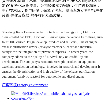
参与研发,保障了汽车、柴油车发动机排气净化装置(催化反应
器)的多样化及高质量。
公司经济实力完善，生产设备精良，
生产技术优，参与研发，保障了汽车、柴油车发动机排气净化
装置(催化反应器)的多样化及高质量。
Shandong Kaite Environmental Protection Technology Co. , Ltd.
It's a
diesel-coated car DPF、Doc voc、
Carrier gasoline vehicle
Euro three, euro
four OBD
carrier,
Design, develop, produce and sell cars、
Diesel engine
exhaust purification device (catalytic reactor)
Silencer and industrial
catalyst for the integration of private enterprises.
In recent years, the
company adhere to the quality of survival, rely on credibility and
development.
The company's economic strength, production equipment,
excellent production technology, involved in research and development
It
ensures the diversification and high quality of the exhaust purification
equipment (catalytic reactor) for automobile and diesel engine.
厂房环境Factory environment