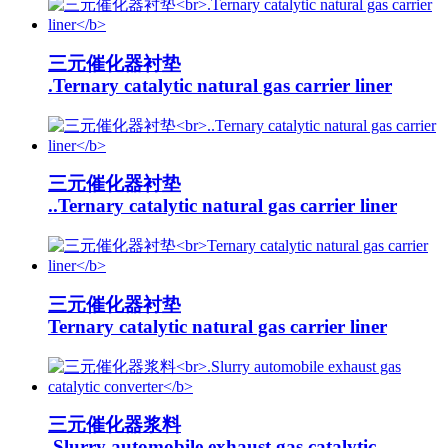
三元催化器衬垫
.Ternary catalytic natural gas carrier liner
三元催化器衬垫
..Ternary catalytic natural gas carrier liner
三元催化器衬垫
Ternary catalytic natural gas carrier liner
三元催化器浆料
.Slurry automobile exhaust gas catalytic