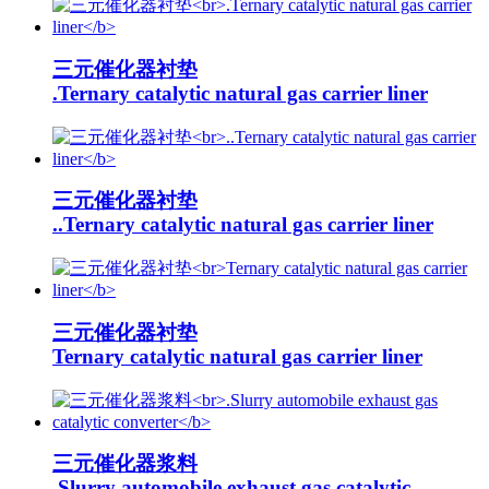
三元催化器衬垫
.Ternary catalytic natural gas carrier liner
三元催化器衬垫
..Ternary catalytic natural gas carrier liner
三元催化器衬垫
Ternary catalytic natural gas carrier liner
三元催化器浆料
.Slurry automobile exhaust gas catalytic