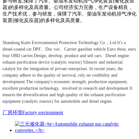
参与研发,保障了汽车、柴油车发动机排气净化装置(催化反应
器)的多样化及高质量。
公司经济实力完善，生产设备精良，
生产技术优，参与研发，保障了汽车、柴油车发动机排气净化
装置(催化反应器)的多样化及高质量。
Shandong Kaite Environmental Protection Technology Co. , Ltd.
It's a
diesel-coated car DPF、Doc voc、
Carrier gasoline vehicle
Euro three, euro
four OBD
carrier,
Design, develop, produce and sell cars、
Diesel engine
exhaust purification device (catalytic reactor)
Silencer and industrial
catalyst for the integration of private enterprises.
In recent years, the
company adhere to the quality of survival, rely on credibility and
development.
The company's economic strength, production equipment,
excellent production technology, involved in research and development
It
ensures the diversification and high quality of the exhaust purification
equipment (catalytic reactor) for automobile and diesel engine.
厂房环境Factory environment