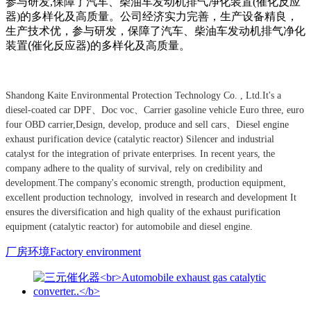
参与研发,保障了汽车、柴油车发动机排气净化装置(催化反应
器)的多样化及高质量。
公司经济实力完善，生产设备精良，
生产技术优，参与研发，保障了汽车、柴油车发动机排气净化
装置(催化反应器)的多样化及高质量。
Shandong Kaite Environmental Protection Technology Co. , Ltd.
It's a
diesel-coated car DPF、Doc voc、
Carrier gasoline vehicle
Euro three, euro
four OBD
carrier,
Design, develop, produce and sell cars、
Diesel engine
exhaust purification device (catalytic reactor)
Silencer and industrial
catalyst for the integration of private enterprises.
In recent years, the
company adhere to the quality of survival, rely on credibility and
development.
The company's economic strength, production equipment,
excellent production technology, involved in research and development
It
ensures the diversification and high quality of the exhaust purification
equipment (catalytic reactor) for automobile and diesel engine.
厂房环境Factory environment