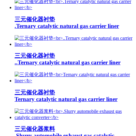
三元催化器衬垫
.Ternary catalytic natural gas carrier liner
三元催化器衬垫
..Ternary catalytic natural gas carrier liner
三元催化器衬垫
Ternary catalytic natural gas carrier liner
三元催化器浆料
.Slurry automobile exhaust gas catalytic