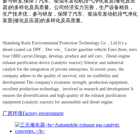
参与研发,保障了汽车、柴油车发动机排气净化装置(催化反应
器)的多样化及高质量。
公司经济实力完善，生产设备精良，
生产技术优，参与研发，保障了汽车、柴油车发动机排气净化
装置(催化反应器)的多样化及高质量。
Shandong Kaite Environmental Protection Technology Co. , Ltd.
It's a
diesel-coated car DPF、Doc voc、
Carrier gasoline vehicle
Euro three, euro
four OBD
carrier,
Design, develop, produce and sell cars、
Diesel engine
exhaust purification device (catalytic reactor)
Silencer and industrial
catalyst for the integration of private enterprises.
In recent years, the
company adhere to the quality of survival, rely on credibility and
development.
The company's economic strength, production equipment,
excellent production technology, involved in research and development
It
ensures the diversification and high quality of the exhaust purification
equipment (catalytic reactor) for automobile and diesel engine.
厂房环境Factory environment