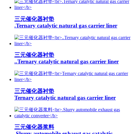
三元催化器衬垫
.Ternary catalytic natural gas carrier liner
三元催化器衬垫
..Ternary catalytic natural gas carrier liner
三元催化器衬垫
Ternary catalytic natural gas carrier liner
三元催化器浆料
.Slurry automobile exhaust gas catalytic